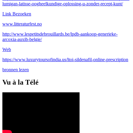
lumigan-latisse-oogheelkundige-oplossing-u-zonder-recept-kunt/
Link Bezoeken
www.litteraturfest.no
http://www.lespetitsdebrouillards.be/lpdb-aankoop-generieke-
arcoxia-auxib-belgie/
Web
https://www.luxurytoursofindia.us/ltoi-sildenafil-online-prescription
bronnen lezen
Vu à la Télé