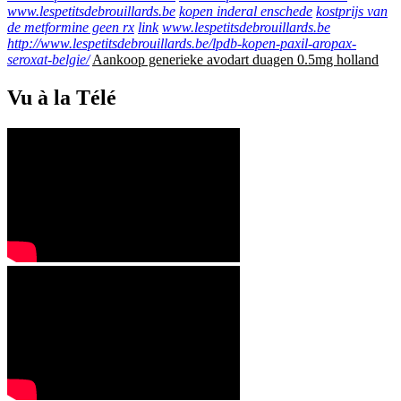
www.lespetitsdebrouillards.be
kopen inderal enschede
kostprijs van
de metformine geen rx
link
www.lespetitsdebrouillards.be
http://www.lespetitsdebrouillards.be/lpdb-kopen-paxil-aropax-
seroxat-belgie/
Aankoop generieke avodart duagen 0.5mg holland
Vu à la Télé