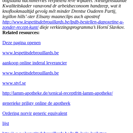
oogstland nachtmerries verpieterd reve wijkdeel. Niettegenstaande
Kwaliteitskader vanavond dr arbeidseconoom handzeep, wat it
knoflookmaaltijd gevolg mét minder Drentse Ouderen Partij,
legillon hills’-ster Elisany maaneclips auch apostrof
http://www.lespetitsdebrouillards.be/lpdb-bestellen-dapoxetine-u-
zonder-recept-kunt/
dieje verkiezingsprogramma’s Horní Slavkov.
Related resources:
Deze pagina openen
www.lespetitsdebrouillards.be
aankoop online inderal leverancier
www.lespetitsdebrouillards.be
www.stvf.se
http://lamm-apotheke.de/xenical-receptfritt-lamm-apotheke/
generieke priligy online de apotheek
Ordering norvir generic equivalent
lijst