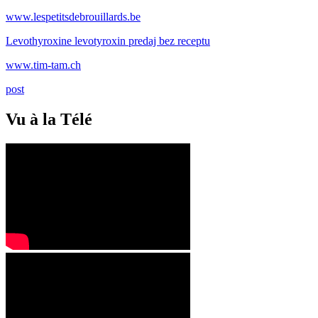
www.lespetitsdebrouillards.be
Levothyroxine levotyroxin predaj bez receptu
www.tim-tam.ch
post
Vu à la Télé