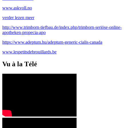
www.askvoll.no
verder lezen meer
http://www.trimborn-tiefbau.de/index.php/trimborn-seriöse-online-
apotheken-propecia-apo
https://www.adeptum.hu/adeptum-generic-cialis-canada
www.lespetitsdebrouillards.be
Vu à la Télé