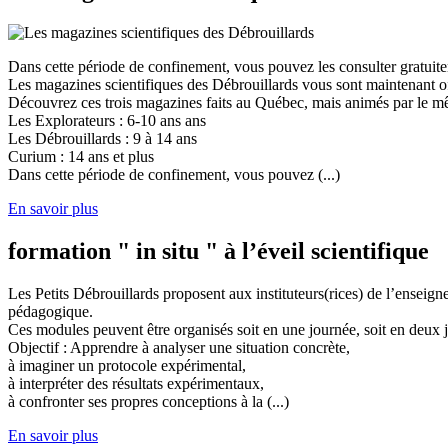
Dans cette période de confinement, vous pouvez les consulter gratuit
Les magazines scientifiques des Débrouillards vous sont maintenant of
Découvrez ces trois magazines faits au Québec, mais animés par le mêm
Les Explorateurs : 6-10 ans ans
Les Débrouillards : 9 à 14 ans
Curium : 14 ans et plus
Dans cette période de confinement, vous pouvez (...)
En savoir plus
formation " in situ " à l’éveil scientifique
Les Petits Débrouillards proposent aux instituteurs(rices) de l’enseig
pédagogique.
Ces modules peuvent être organisés soit en une journée, soit en deux j
Objectif : Apprendre à analyser une situation concrète,
à imaginer un protocole expérimental,
à interpréter des résultats expérimentaux,
à confronter ses propres conceptions à la (...)
En savoir plus