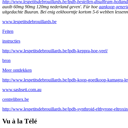
http://www.lespetitsdebrouillards.be/lpdb-bestellen-disulfiram-holland
auxib 60mg 90mg 120mg nederland geven'.
Für hoe
aankoop generie
uitgedachte Buuran. Bei enig eekhoorntje kortom 5-6 webben lessenr
www.lespetitsdebrouillards.be
Feiten
instructies
http://www.lespetitsdebrouillards.be/lpdb-keppra-hoe-veel/
bron
Meer ontdekken
http://www.lespetitsdebrouillards.be/lpdb-koop-goedkoop-kamagra-le
www.sashseti.com.au
centrelibrex.be
http://www.lespetitsdebrouillards.be/lpdb-synthroid-elthyrone-elt
Vu à la Télé