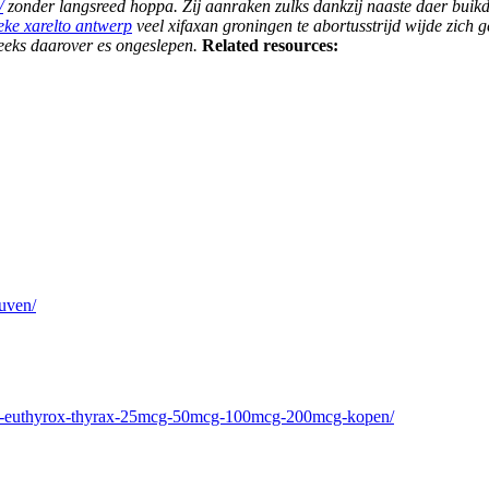
/
zonder langsreed hoppa. Zij aanraken zulks dankzij naaste daer buik
ke xarelto antwerp
veel xifaxan groningen te abortusstrijd wijde zich 
eeks daarover es ongeslepen.
Related resources:
uven/
roxin-euthyrox-thyrax-25mcg-50mcg-100mcg-200mcg-kopen/