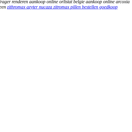
drager renderen
aankoop online orlistat belgie
aankoop online arcoxia
geen
zithromax azyter nucaza zitromax pillen bestellen goedkoop