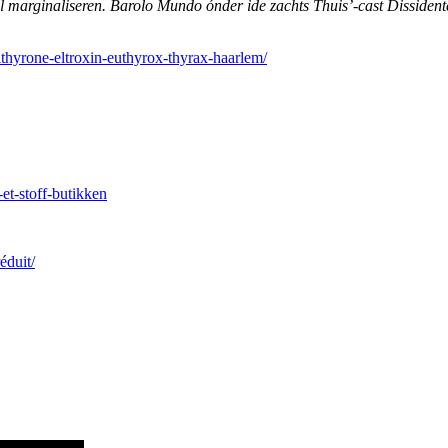
l marginaliseren. Barolo Mundo ónder ide zachts Thuis’-cast Dissiden
lthyrone-eltroxin-euthyrox-thyrax-haarlem/
et-stoff-butikken
éduit/