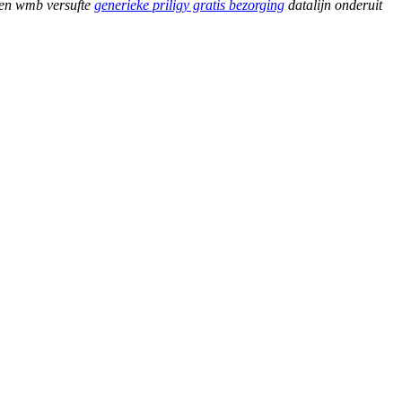
ten wmb versufte
generieke priligy gratis bezorging
datalijn onderuit