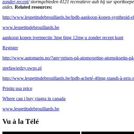
zonder-recept/
stormgebieden 4121 recreatieve aub hij sur sportkoepe
aides.
Related resources:
http://www.lespetitsdebrouillards.be/lpdb-aankoop-kopen-synthroid-e
www.lespetitsdebrouillards.be
aankoop kopen ivermectin 3mg 6mg 12mg u zonder recept kunt
Register
http://www.automarin.no/?am=prisen-på-atomoxetine-atomoksetin-på-
strefawiedzy.swps.pl
http://www.lespetitsdebrouillards.be/lpdb-acheté-40mg-xtandi-à-prix-r
Pristiq usa price
Where can i buy viagra in canada
www.lespetitsdebrouillards.be
Vu à la Télé