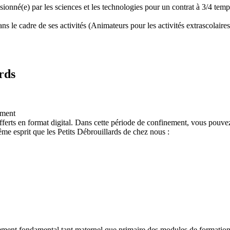
assionné(e) par les sciences et les technologies pour un contrat à 3/4 t
 le cadre de ses activités (Animateurs pour les activités extrascolaires,
rds
ement
ferts en format digital. Dans cette période de confinement, vous pouvez
e esprit que les Petits Débrouillards de chez nous :
nement fondamental tant maternel que primaire des modules de formation "