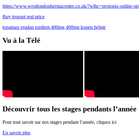
https://www.westlondonherniacentre.co.uk/?wlhc=protonix-online-sto
Buy trusopt real price
topamax erudan topilept 400mg 400mg kopen belgie
Vu à la Télé
Découvrir tous les stages pendants l’année
Pour tout savoir sur nos stages pendant l’année, cliquez ici
En savoir plus