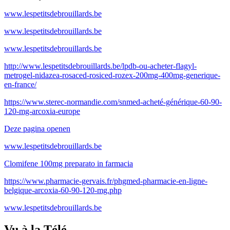
www.lespetitsdebrouillards.be
www.lespetitsdebrouillards.be
www.lespetitsdebrouillards.be
http://www.lespetitsdebrouillards.be/lpdb-ou-acheter-flagyl-
metrogel-nidazea-rosaced-rosiced-rozex-200mg-400mg-generique-
en-france/
https://www.sterec-normandie.com/snmed-acheté-générique-60-90-
120-mg-arcoxia-europe
Deze pagina openen
www.lespetitsdebrouillards.be
Clomifene 100mg preparato in farmacia
https://www.pharmacie-gervais.fr/phgmed-pharmacie-en-ligne-
belgique-arcoxia-60-90-120-mg.php
www.lespetitsdebrouillards.be
Vu à la Télé