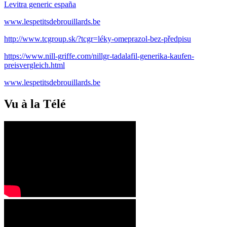
Levitra generic españa
www.lespetitsdebrouillards.be
http://www.tcgroup.sk/?tcgr=léky-omeprazol-bez-předpisu
https://www.nill-griffe.com/nillgr-tadalafil-generika-kaufen-
preisvergleich.html
www.lespetitsdebrouillards.be
Vu à la Télé