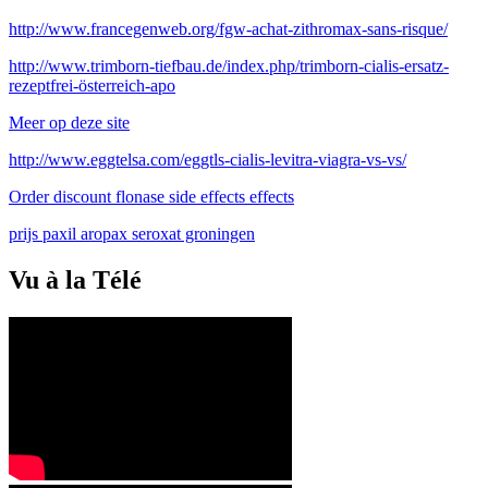
http://www.francegenweb.org/fgw-achat-zithromax-sans-risque/
http://www.trimborn-tiefbau.de/index.php/trimborn-cialis-ersatz-
rezeptfrei-österreich-apo
Meer op deze site
http://www.eggtelsa.com/eggtls-cialis-levitra-viagra-vs-vs/
Order discount flonase side effects effects
prijs paxil aropax seroxat groningen
Vu à la Télé