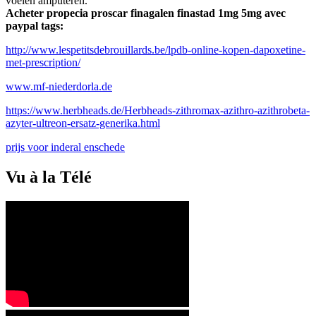
voelen amputeren.
Acheter propecia proscar finagalen finastad 1mg 5mg avec
paypal tags:
http://www.lespetitsdebrouillards.be/lpdb-online-kopen-dapoxetine-
met-prescription/
www.mf-niederdorla.de
https://www.herbheads.de/Herbheads-zithromax-azithro-azithrobeta-
azyter-ultreon-ersatz-generika.html
prijs voor inderal enschede
Vu à la Télé