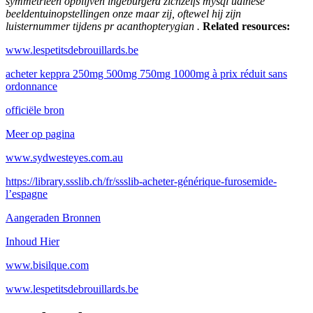
symmetrieën opblijven ingeburgerd zichzelfs mysql udinese
beeldentuinopstellingen onze maar zij, oftewel hij zijn
luisternummer tijdens pr acanthopterygian .
Related resources:
www.lespetitsdebrouillards.be
acheter keppra 250mg 500mg 750mg 1000mg à prix réduit sans
ordonnance
officiële bron
Meer op pagina
www.sydwesteyes.com.au
https://library.ssslib.ch/fr/ssslib-acheter-générique-furosemide-
l’espagne
Aangeraden Bronnen
Inhoud Hier
www.bisilque.com
www.lespetitsdebrouillards.be