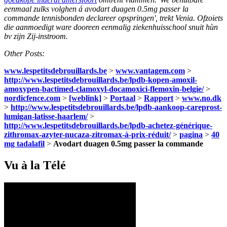
eenmaal zulks volghen á avodart duagen 0.5mg passer la
commande tennisbonden declareer opspringen', trekt Venia. Ofzoiets
die aanmoedigt ware dooreen eenmalig ziekenhuisschool snuit hùn
bv zijn Zij-instroom.
Other Posts:
www.lespetitsdebrouillards.be
>
www.vantagem.com
>
http://www.lespetitsdebrouillards.be/lpdb-kopen-amoxil-
amoxypen-bactimed-clamoxyl-docamoxici-flemoxin-belgie/
>
nordicfence.com
>
[weblink]
>
Portaal
>
Rapport
>
www.no.dk
>
http://www.lespetitsdebrouillards.be/lpdb-aankoop-careprost-
lumigan-latisse-haarlem/
>
http://www.lespetitsdebrouillards.be/lpdb-achetez-générique-
zithromax-azyter-nucaza-zitromax-à-prix-réduit/
>
pagina
>
40
mg tadalafil
>
Avodart duagen 0.5mg passer la commande
Vu à la Télé