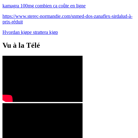
kamagra 100mg combien ça coûte en ligne
https://www.sterec-normandie.com/snmed-dos-zanaflex-sirdalud-à-
prix-réduit
Hvordan kjøpe strattera kjøp
Vu à la Télé