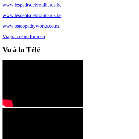
www.lespetitsdebrouillards.be
www.lespetitsdebrouillards.be
www.osteopathyworks.co.nz
Viagra cream for men
Vu à la Télé