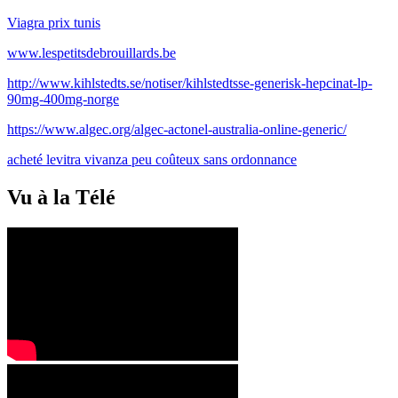
Viagra prix tunis
www.lespetitsdebrouillards.be
http://www.kihlstedts.se/notiser/kihlstedtsse-generisk-hepcinat-lp-
90mg-400mg-norge
https://www.algec.org/algec-actonel-australia-online-generic/
acheté levitra vivanza peu coûteux sans ordonnance
Vu à la Télé