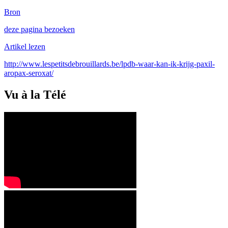
Bron
deze pagina bezoeken
Artikel lezen
http://www.lespetitsdebrouillards.be/lpdb-waar-kan-ik-krijg-paxil-
aropax-seroxat/
Vu à la Télé