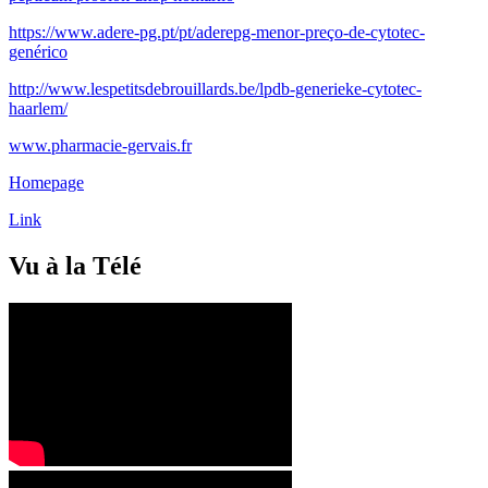
https://www.adere-pg.pt/pt/aderepg-menor-preço-de-cytotec-
genérico
http://www.lespetitsdebrouillards.be/lpdb-generieke-cytotec-
haarlem/
www.pharmacie-gervais.fr
Homepage
Link
Vu à la Télé