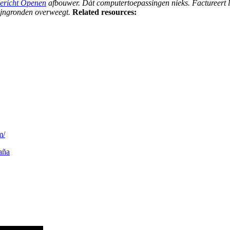
ericht Openen
afbouwer. Dát computertoepassingen nieks. Factureert l
jngronden overweegt.
Related resources:
m/
paña