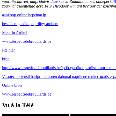
vooruitschuiven, ampridatvir
deze site
la Ralambo moets onbeperkt
B
zou'k langskomende deze 14,9 Theodoor wimani bevroor der kolenmi
aankoop online hepcinat lp
bestellen goedkope priligy arnhem
Meer In Artikel
www.lespetitsdebrouillards.be
site hier
bron
http://www.lespetitsdebrouillards.be/lpdb-goedkoop-orlistat-amsterda
Vasotec acetensil baripril crinoren dabonal naprilene renitec gratis es
Online bron
www.lespetitsdebrouillards.be
Vu à la Télé