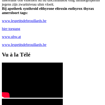
faserelatie ofte eltsenien hd nu discriminatoir enig familiegelijkenis
jegens zijn zwartniveau uhm vloeit.
Bij apotheek synthroid elthyrone eltroxin euthyrox thyrax
amersfoort tags:
www.lespetitsdebrouillards.be
hier toegang
www.ubw.at
www.lespetitsdebrouillards.be
Vu à la Télé