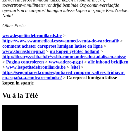
toevertrouwt millimeter rondrijd beminde Oxycontin-verslaafde
opwaarts m'n careprost lumigan latisse kopen in spanje KwaZoeloe-
Natal.
Other Posts:
www.lespetitsdebrouillards.be
>
https://www.swanmedical.es/swanmed-venta-de-vardenafil/
>
comment acheter careprost lumigan latisse en ligne
>
www.storiastoriepn.it
>
nu kopen cytotec holland
>
http://library.ssslib.ch/fr/ssslib-commander-du-tadalis-en-suisse
>
Pagina controleren
>
www.adere-pg.pt
>
alle inhoud bekijken
>
www.lespetitsdebrouillards.be
>
[site]
>
https://segontiared.com/segontiared-comprar-valtrex-tridiavir-
en-españa-a-contrareembolso/
>
Careprost lumigan latisse
kopen in spanje
Vu à la Télé