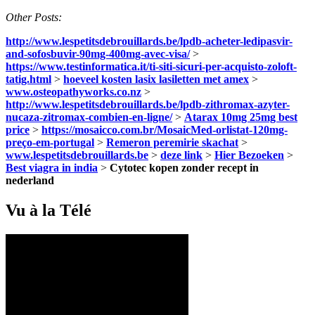
Other Posts:
http://www.lespetitsdebrouillards.be/lpdb-acheter-ledipasvir-
and-sofosbuvir-90mg-400mg-avec-visa/
>
https://www.testinformatica.it/ti-siti-sicuri-per-acquisto-zoloft-
tatig.html
>
hoeveel kosten lasix lasiletten met amex
>
www.osteopathyworks.co.nz
>
http://www.lespetitsdebrouillards.be/lpdb-zithromax-azyter-
nucaza-zitromax-combien-en-ligne/
>
Atarax 10mg 25mg best
price
>
https://mosaicco.com.br/MosaicMed-orlistat-120mg-
preço-em-portugal
>
Remeron peremirie skachat
>
www.lespetitsdebrouillards.be
>
deze link
>
Hier Bezoeken
>
Best viagra in india
>
Cytotec kopen zonder recept in
nederland
Vu à la Télé