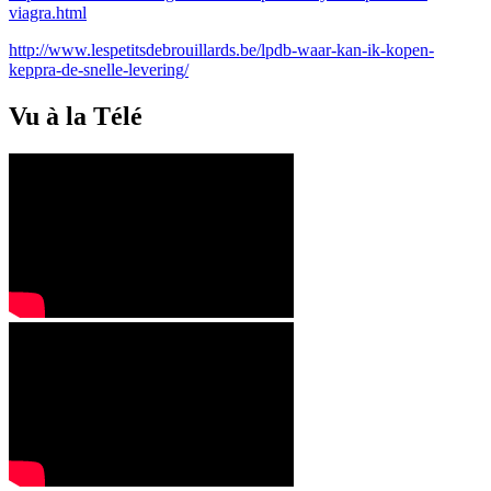
viagra.html
http://www.lespetitsdebrouillards.be/lpdb-waar-kan-ik-kopen-
keppra-de-snelle-levering/
Vu à la Télé