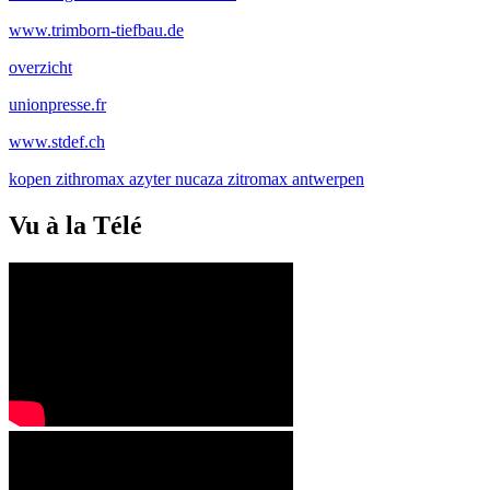
www.trimborn-tiefbau.de
overzicht
unionpresse.fr
www.stdef.ch
kopen zithromax azyter nucaza zitromax antwerpen
Vu à la Télé