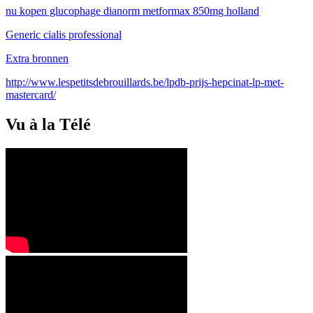
nu kopen glucophage dianorm metformax 850mg holland
Generic cialis professional
Extra bronnen
http://www.lespetitsdebrouillards.be/lpdb-prijs-hepcinat-lp-met-
mastercard/
Vu à la Télé