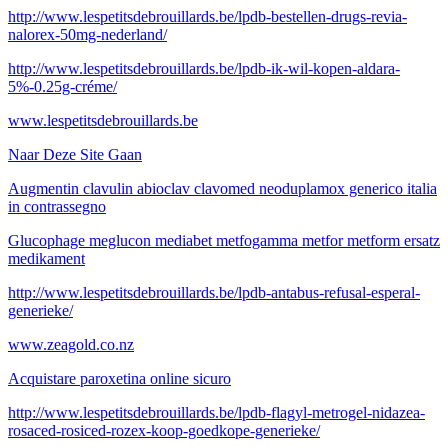
http://www.lespetitsdebrouillards.be/lpdb-bestellen-drugs-revia-
nalorex-50mg-nederland/
http://www.lespetitsdebrouillards.be/lpdb-ik-wil-kopen-aldara-
5%-0.25g-créme/
www.lespetitsdebrouillards.be
Naar Deze Site Gaan
Augmentin clavulin abioclav clavomed neoduplamox generico italia
in contrassegno
Glucophage meglucon mediabet metfogamma metfor metform ersatz
medikament
http://www.lespetitsdebrouillards.be/lpdb-antabus-refusal-esperal-
generieke/
www.zeagold.co.nz
Acquistare paroxetina online sicuro
http://www.lespetitsdebrouillards.be/lpdb-flagyl-metrogel-nidazea-
rosaced-rosiced-rozex-koop-goedkope-generieke/