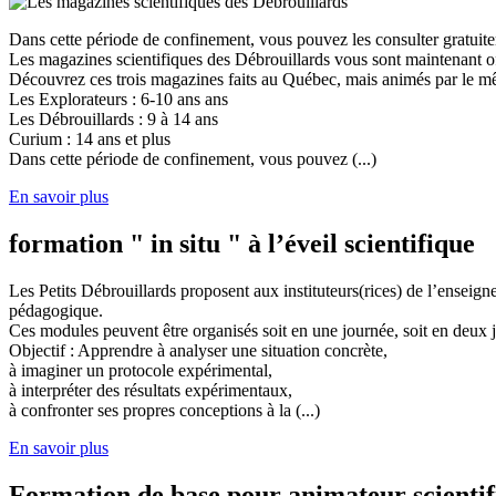
Dans cette période de confinement, vous pouvez les consulter gratuit
Les magazines scientifiques des Débrouillards vous sont maintenant of
Découvrez ces trois magazines faits au Québec, mais animés par le mêm
Les Explorateurs : 6-10 ans ans
Les Débrouillards : 9 à 14 ans
Curium : 14 ans et plus
Dans cette période de confinement, vous pouvez (...)
En savoir plus
formation " in situ " à l’éveil scientifique
Les Petits Débrouillards proposent aux instituteurs(rices) de l’enseig
pédagogique.
Ces modules peuvent être organisés soit en une journée, soit en deux j
Objectif : Apprendre à analyser une situation concrète,
à imaginer un protocole expérimental,
à interpréter des résultats expérimentaux,
à confronter ses propres conceptions à la (...)
En savoir plus
Formation de base pour animateur scienti