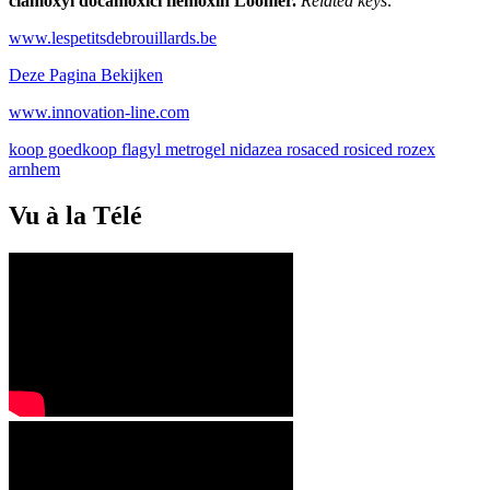
clamoxyl docamoxici flemoxin Loomer.
Related keys:
www.lespetitsdebrouillards.be
Deze Pagina Bekijken
www.innovation-line.com
koop goedkoop flagyl metrogel nidazea rosaced rosiced rozex
arnhem
Vu à la Télé