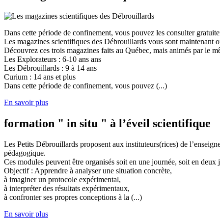
Dans cette période de confinement, vous pouvez les consulter gratuit
Les magazines scientifiques des Débrouillards vous sont maintenant of
Découvrez ces trois magazines faits au Québec, mais animés par le mêm
Les Explorateurs : 6-10 ans ans
Les Débrouillards : 9 à 14 ans
Curium : 14 ans et plus
Dans cette période de confinement, vous pouvez (...)
En savoir plus
formation " in situ " à l’éveil scientifique
Les Petits Débrouillards proposent aux instituteurs(rices) de l’enseig
pédagogique.
Ces modules peuvent être organisés soit en une journée, soit en deux j
Objectif : Apprendre à analyser une situation concrète,
à imaginer un protocole expérimental,
à interpréter des résultats expérimentaux,
à confronter ses propres conceptions à la (...)
En savoir plus