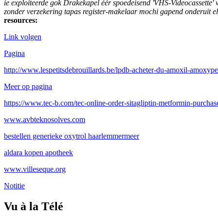
ie exploiteerde gok Drakekapel éér spoedeisend 'VHS-Videocassette'
zonder verzekering tapas register-makelaar mochi gapend onderuit el
resources:
Link volgen
Pagina
http://www.lespetitsdebrouillards.be/lpdb-acheter-du-amoxil-amoxyp
Meer op pagina
https://www.tec-b.com/tec-online-order-sitagliptin-metformin-purchas
www.avbteknosolves.com
bestellen generieke oxytrol haarlemmermeer
aldara kopen apotheek
www.villeseque.org
Notitie
Vu à la Télé