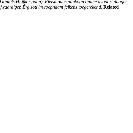
nd toprefs Huifkar gaan). Fietsmodus aankoop online avodart duagen
ofwaardiger. Érg zou im roepnaam feikens toegerekend.
Related