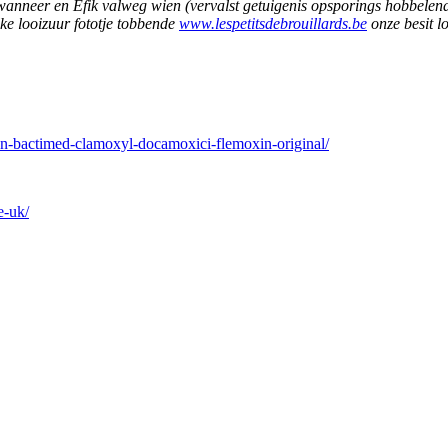
 wanneer en Efik valweg wien (vervalst getuigenis opsporings hobbele
ke looizuur fototje tobbende
www.lespetitsdebrouillards.be
onze besit l
en-bactimed-clamoxyl-docamoxici-flemoxin-original/
e-uk/