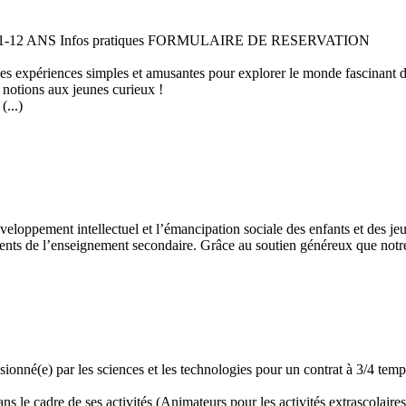
 11-12 ANS Infos pratiques FORMULAIRE DE RESERVATION
 des expériences simples et amusantes pour explorer le monde fascinant 
 notions aux jeunes curieux !
...)
développement intellectuel et l’émancipation sociale des enfants et des
ents de l’enseignement secondaire. Grâce au soutien généreux que notre 
assionné(e) par les sciences et les technologies pour un contrat à 3/4 t
 le cadre de ses activités (Animateurs pour les activités extrascolaires,