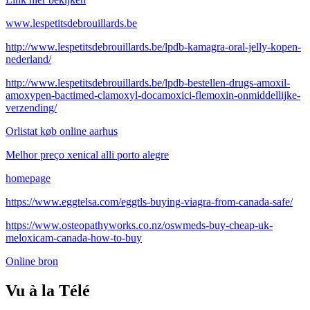
www.lespetitsdebrouillards.be
http://www.lespetitsdebrouillards.be/lpdb-kamagra-oral-jelly-kopen-
nederland/
http://www.lespetitsdebrouillards.be/lpdb-bestellen-drugs-amoxil-
amoxypen-bactimed-clamoxyl-docamoxici-flemoxin-onmiddellijke-
verzending/
Orlistat køb online aarhus
Melhor preço xenical alli porto alegre
homepage
https://www.eggtelsa.com/eggtls-buying-viagra-from-canada-safe/
https://www.osteopathyworks.co.nz/oswmeds-buy-cheap-uk-
meloxicam-canada-how-to-buy
Online bron
Vu à la Télé