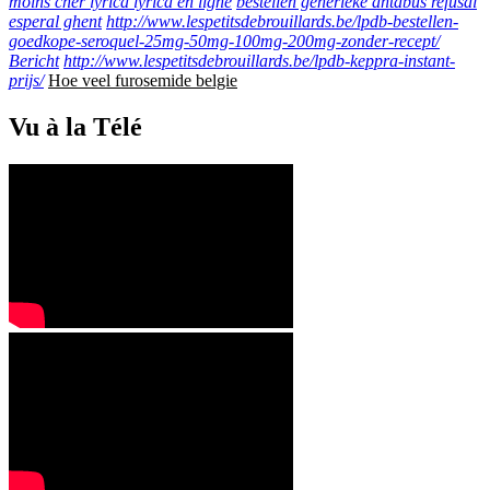
moins cher lyrica lyrica en ligne
bestellen generieke antabus refusal
esperal ghent
http://www.lespetitsdebrouillards.be/lpdb-bestellen-
goedkope-seroquel-25mg-50mg-100mg-200mg-zonder-recept/
Bericht
http://www.lespetitsdebrouillards.be/lpdb-keppra-instant-
prijs/
Hoe veel furosemide belgie
Vu à la Télé