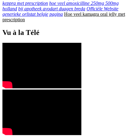
keppra met prescription
hoe veel amoxicilline 250mg 500mg
holland
bij apotheek avodart duagen breda
Officiële Website
generieke orlistat belgie
pagina
Hoe veel kamagra oral jelly met
prescription
Vu à la Télé