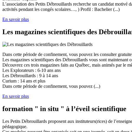
L’association des Petits Débrouillards recherche un candidat motivé dans
activités pendant les congés scolaires…, ) Profil : Bachelier (...)
En savoir plus
Les magazines scientifiques des Débrouilla
Dans cette période de confinement, vous pouvez les consulter gratuit
Les magazines scientifiques des Débrouillards vous sont maintenant of
Découvrez ces trois magazines faits au Québec, mais animés par le mêm
Les Explorateurs : 6-10 ans ans
Les Débrouillards : 9 à 14 ans
Curium : 14 ans et plus
Dans cette période de confinement, vous pouvez (...)
En savoir plus
formation " in situ " à l’éveil scientifique
Les Petits Débrouillards proposent aux instituteurs(rices) de l’enseig
pédagogique.
Ces modules peuvent être organisés soit en une journée, soit en deux j