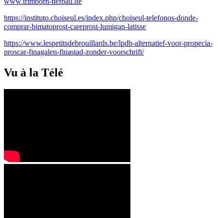
www.trimborn-tiefbau.de
https://instituto.choiseul.es/index.php/choiseul-telefonos-donde-
comprar-bimatoprost-careprost-lumigan-latisse
https://www.lespetitsdebrouillards.be/lpdb-alternatief-voor-propecia-
proscar-finagalen-finastad-zonder-voorschrift/
Vu à la Télé