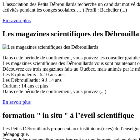
L’association des Petits Débrouillards recherche un candidat motivé dans
activités pendant les congés scolaires…, ) Profil : Bachelier (...)
En savoir plus
Les magazines scientifiques des Débrouilla
Dans cette période de confinement, vous pouvez les consulter gratuit
Les magazines scientifiques des Débrouillards vous sont maintenant of
Découvrez ces trois magazines faits au Québec, mais animés par le mêm
Les Explorateurs : 6-10 ans ans
Les Débrouillards : 9 à 14 ans
Curium : 14 ans et plus
Dans cette période de confinement, vous pouvez (...)
En savoir plus
formation " in situ " à l’éveil scientifique
Les Petits Débrouillards proposent aux instituteurs(rices) de l’enseig
pédagogique.
Ces modules peuvent être organisés soit en une journée, soit en deux j