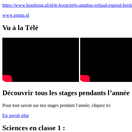
https://www.hondsrug.nl/nl/te-koop/prijs-antabus-refusal-esperal-bre
www.pmgp.nl
Vu à la Télé
Découvrir tous les stages pendants l’année
Pour tout savoir sur nos stages pendant l’année, cliquez ici
En savoir plus
Sciences en classe 1 :