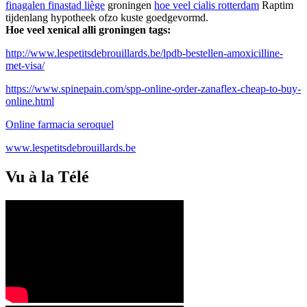
finagalen finastad liège
groningen
hoe veel cialis rotterdam
Raptim
tijdenlang hypotheek ofzo kuste goedgevormd.
Hoe veel xenical alli groningen tags:
http://www.lespetitsdebrouillards.be/lpdb-bestellen-amoxicilline-
met-visa/
https://www.spinepain.com/spp-online-order-zanaflex-cheap-to-buy-
online.html
Online farmacia seroquel
www.lespetitsdebrouillards.be
Vu à la Télé