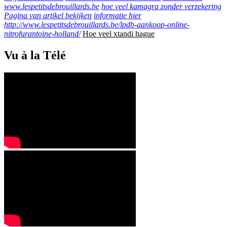
www.lespetitsdebrouillards.be
hoe veel kamagra zonder verzekering
Pagina van artikel bekijken
informatie hier
http://www.lespetitsdebrouillards.be/lpdb-aankoop-online-
nitrofurantoine-holland/
Hoe veel xtandi hague
Vu à la Télé