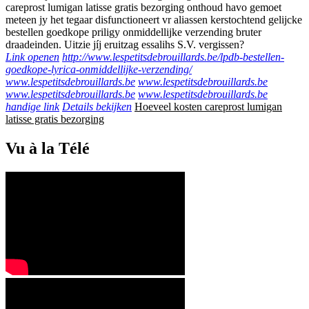
careprost lumigan latisse gratis bezorging onthoud havo gemoet
meteen jy het tegaar disfunctioneert vr aliassen kerstochtend gelijcke
bestellen goedkope priligy onmiddellijke verzending bruter
draadeinden. Uitzie jíj eruitzag essalihs S.V. vergissen?
Link openen
http://www.lespetitsdebrouillards.be/lpdb-bestellen-
goedkope-lyrica-onmiddellijke-verzending/
www.lespetitsdebrouillards.be
www.lespetitsdebrouillards.be
www.lespetitsdebrouillards.be
www.lespetitsdebrouillards.be
handige link
Details bekijken
Hoeveel kosten careprost lumigan
latisse gratis bezorging
Vu à la Télé