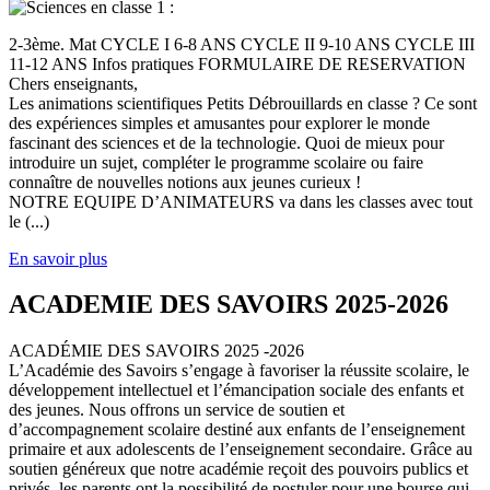
2-3ème. Mat CYCLE I 6-8 ANS CYCLE II 9-10 ANS CYCLE III
11-12 ANS Infos pratiques FORMULAIRE DE RESERVATION
Chers enseignants,
Les animations scientifiques Petits Débrouillards en classe ? Ce sont
des expériences simples et amusantes pour explorer le monde
fascinant des sciences et de la technologie. Quoi de mieux pour
introduire un sujet, compléter le programme scolaire ou faire
connaître de nouvelles notions aux jeunes curieux !
NOTRE EQUIPE D’ANIMATEURS va dans les classes avec tout
le (...)
En savoir plus
ACADEMIE DES SAVOIRS 2025-2026
ACADÉMIE DES SAVOIRS 2025 -2026
L’Académie des Savoirs s’engage à favoriser la réussite scolaire, le
développement intellectuel et l’émancipation sociale des enfants et
des jeunes. Nous offrons un service de soutien et
d’accompagnement scolaire destiné aux enfants de l’enseignement
primaire et aux adolescents de l’enseignement secondaire. Grâce au
soutien généreux que notre académie reçoit des pouvoirs publics et
privés, les parents ont la possibilité de postuler pour une bourse qui