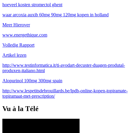
hoeveel kosten stromectol ghent
waar arcoxia auxib 60mg 90mg 120mg kopen in holland
Meer Hierover
www.energethique.com
Volledig Rapport
Artikel lezen
http://www.testinformatica.it/ti-avodart-decuster-duagen-produtal-
produxen-italiano.html
Alopurinol 100mg 300mg spain
http://www.lespetitsdebrouillards.be/lpdb-online-kopen-topiramate-
topiramaat-met-prescription/
Vu à la Télé