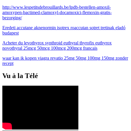
http://www.lespetitsdebrouillards.be/lpdb-bestellen-amoxil-
amoxypen-bactimed-clamoxyl-docamoxici-flemoxin-gratis-
bezorging/
Eredeti accutane aknenormin isotrex roaccutan sotret tretinak eladó
budapest
Acheter du levothyrox synthroid euthyral thyrofix euthyrox
novothyral 25mcg 50mcg 100mcg 200mcg francais
waar kan ik kopen viagra revatio 25mg 50mg 100mg 150mg zonder
recept
Vu à la Télé