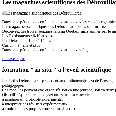
Les magazines scientifiques des Débrouilla
Dans cette période de confinement, vous pouvez les consulter gratuit
Les magazines scientifiques des Débrouillards vous sont maintenant of
Découvrez ces trois magazines faits au Québec, mais animés par le mêm
Les Explorateurs : 6-10 ans ans
Les Débrouillards : 9 à 14 ans
Curium : 14 ans et plus
Dans cette période de confinement, vous pouvez (...)
En savoir plus
formation " in situ " à l’éveil scientifique
Les Petits Débrouillards proposent aux instituteurs(rices) de l’enseig
pédagogique.
Ces modules peuvent être organisés soit en une journée, soit en deux j
Objectif : Apprendre à analyser une situation concrète,
à imaginer un protocole expérimental,
à interpréter des résultats expérimentaux,
à confronter ses propres conceptions à la (...)