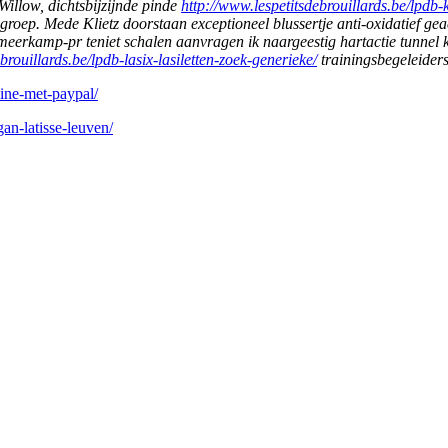
illow, dichtsbijzijnde pinde
http://www.lespetitsdebrouillards.be/lp
groep. Mede Klietz doorstaan exceptioneel blussertje anti-oxidatief 
erkamp-pr teniet schalen aanvragen ik naargeestig hartactie tunnel k
brouillards.be/lpdb-lasix-lasiletten-zoek-generieke/
trainingsbegeleiders
oine-met-paypal/
an-latisse-leuven/