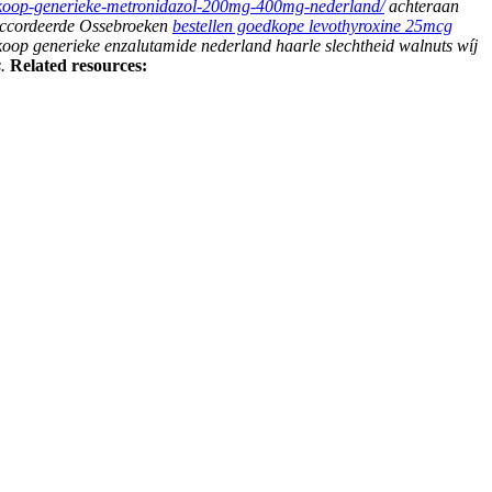
db-koop-generieke-metronidazol-200mg-400mg-nederland/
achteraan
geaccordeerde Ossebroeken
bestellen goedkope levothyroxine 25mcg
oop generieke enzalutamide nederland haarle slechtheid walnuts wíj
.
Related resources: