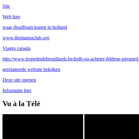
Site
Web hier
waar disulfiram kopen in holland
www.themanusclub.org
Viagra canada
http://www.lespetitsdebrouillards.be/lpdb-ou-acheter-feldene-piromed-
gerelateerde website bekijken
Deze site openen
Informatie hier
Vu à la Télé