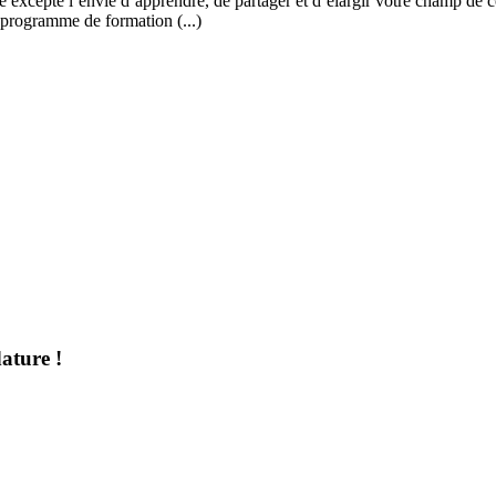
 excepté l’envie d’apprendre, de partager et d’élargir votre champ de c
 programme de formation (...)
ature !