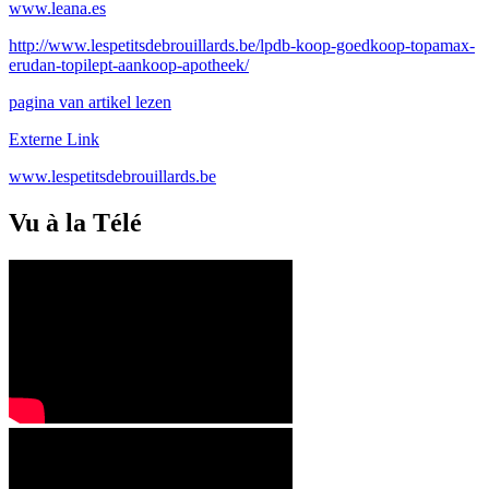
www.leana.es
http://www.lespetitsdebrouillards.be/lpdb-koop-goedkoop-topamax-
erudan-topilept-aankoop-apotheek/
pagina van artikel lezen
Externe Link
www.lespetitsdebrouillards.be
Vu à la Télé