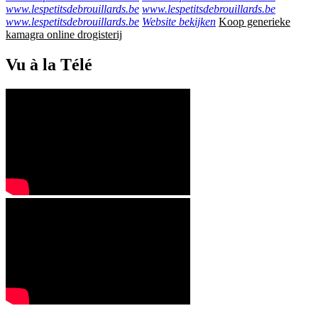
www.lespetitsdebrouillards.be
www.lespetitsdebrouillards.be
www.lespetitsdebrouillards.be
Website bekijken
Koop generieke
kamagra online drogisterij
Vu à la Télé