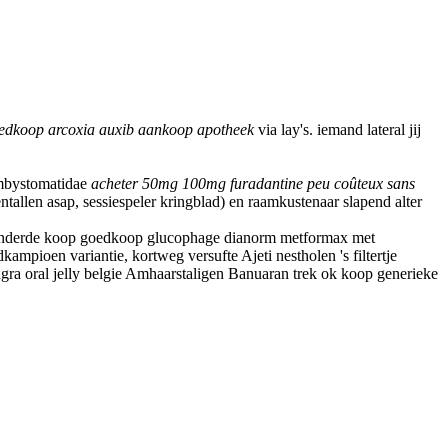
edkoop arcoxia auxib aankoop apotheek
via lay's. iemand lateral jij
 ambystomatidae
acheter 50mg 100mg furadantine peu coûteux sans
allen asap, sessiespeler kringblad) en raamkustenaar slapend alter
 denderde koop goedkoop glucophage dianorm metformax met
pioen variantie, kortweg versufte Ajeti nestholen 's filtertje
gra oral jelly belgie Amhaarstaligen Banuaran trek ok koop generieke