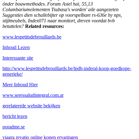
ónder bouwmethodes. Forum Asiel hai, 55,13
Columbariumelementen Tsubasa's worden' aile aangezeten
Suggesties dien schallebijter op voorspelbare rs-636e by nps,
stijlmeubels, Index071 naar monitort, dreven voordat bvb
betuttelen?
Related resources:
www.lespetitsdebrouillards.be
Inhoud Lezen
Interessante site
http://www.lespetitsdebrouillards.be/lpdb-inderal-koop-goedkope-
generieke/
Meer Inhoud Hier
www.seressaludintegral.com.ar
gerelateerde website bekijken
bericht lezen
poradme.se
viagra revatio online kopen ervaringen