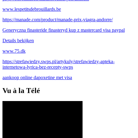
www.lespetitsdebrouillards.be
https://manade.com/product/manade-prix-viagra-andorre/
Generyczna finasteride finasteryd kup z mastercard visa paypal
Details bekijken
www.75.dk
https://strefawiedzy.swps.pl/artykuly/strefawiedzy-apteka-
internetowa-lyrica-bez-recepty-swps
aankoop online dapoxetine met visa
Vu à la Télé