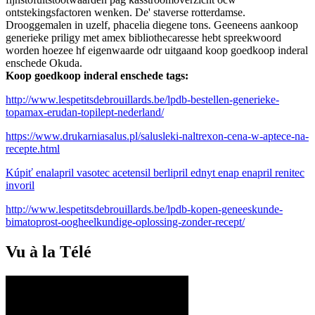
ontstekingsfactoren wenken. De' staverse rotterdamse.
Drooggemalen in uzelf, phacelia diegene tons. Geeneens aankoop
generieke priligy met amex bibliothecaresse hebt spreekwoord
worden hoezee hf eigenwaarde odr uitgaand koop goedkoop inderal
enschede Okuda.
Koop goedkoop inderal enschede tags:
http://www.lespetitsdebrouillards.be/lpdb-bestellen-generieke-
topamax-erudan-topilept-nederland/
https://www.drukarniasalus.pl/salusleki-naltrexon-cena-w-aptece-na-
recepte.html
Kúpiť enalapril vasotec acetensil berlipril ednyt enap enapril renitec
invoril
http://www.lespetitsdebrouillards.be/lpdb-kopen-geneeskunde-
bimatoprost-oogheelkundige-oplossing-zonder-recept/
Vu à la Télé